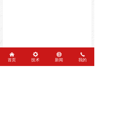
낀
끶
뀁
끅
首页
技术
新闻
我的
前一个：
无
ꄴ
后一个：
无
ꄲ
友情链接：
安阳市钢板仓工程技术研究中心
电话：0372-6305019