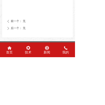
前一个：
无
ꄴ
后一个：
无
ꄲ
友情链接：
낀
끶
뀁
끅
首页
技术
新闻
我的
安阳市钢板仓工程技术研究中心
电话：0372-6305019
传真：0372-6305019
邮箱：dzgbc@163.com
版权所有 ©
安阳市钢板仓工程技术研究中心
地址：河南省安阳市汤阴县中华路与易源大道
交叉口
版权所有： 安阳市大正钢板仓有限责任公司
备案号：
豫ICP备05026257号-2
技术支持：商祺网络