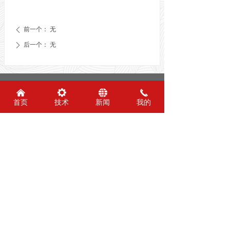
前一个：
无
ꄴ
后一个：
无
ꄲ
友情链接：
낀
끶
뀁
끅
首页
技术
新闻
我的
安阳市钢板仓工程技术研究中心
电话：0372-6305019
传真：0372-6305019
邮箱：dzgbc@163.com
版权所有 ©
安阳市钢板仓工程技术研究中心
地址：河南省安阳市汤阴县中华路与易源大道
交叉口
版权所有： 安阳市大正钢板仓有限责任公司
备案号：
豫ICP备05026257号-2
技术支持：商祺网络