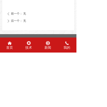
前一个：
无
ꄴ
后一个：
无
ꄲ
友情链接：
낀
끶
뀁
끅
首页
技术
新闻
我的
安阳市钢板仓工程技术研究中心
电话：0372-6305019
传真：0372-6305019
邮箱：dzgbc@163.com
版权所有 ©
安阳市钢板仓工程技术研究中心
地址：河南省安阳市汤阴县中华路与易源大道
交叉口
版权所有： 安阳市大正钢板仓有限责任公司
备案号：
豫ICP备05026257号-2
技术支持：商祺网络