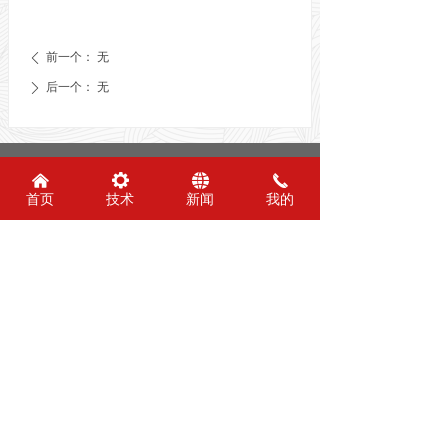
前一个：
无
ꄴ
后一个：
无
ꄲ
友情链接：
낀
끶
뀁
끅
首页
技术
新闻
我的
安阳市钢板仓工程技术研究中心
电话：0372-6305019
传真：0372-6305019
邮箱：dzgbc@163.com
版权所有 ©
安阳市钢板仓工程技术研究中心
地址：河南省安阳市汤阴县中华路与易源大道
交叉口
版权所有： 安阳市大正钢板仓有限责任公司
备案号：
豫ICP备05026257号-2
技术支持：商祺网络