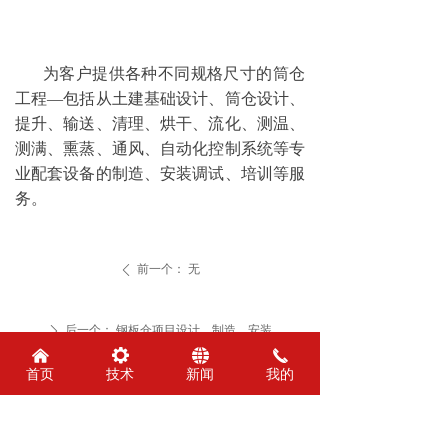
为客户提供各种不同规格尺寸的筒仓
工程—包括从土建基础设计、筒仓设计、
提升、输送、清理、烘干、流化、测温、
测满、熏蒸、通风、自动化控制系统等专
业配套设备的制造、安装调试、培训等服
务。
前一个：
无
ꄴ
后一个：
钢板仓项目设计、制造、安装
ꄲ
낀
끶
뀁
끅
首页
技术
新闻
我的
友情链接：
安阳市钢板仓工程技术研究中心